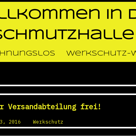
llkommen in 
Schmutzhalle 
 ahnungslos
Werkschutz-
mutzhalle 1
r Versandabteilung frei!
3, 2016
by
Werkschutz