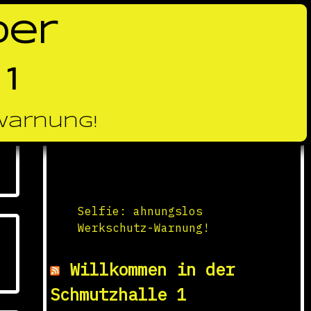
der
1
Warnung!
Aus den Schmutzfabrik-
Abteilungen:
Selfie: ahnungslos
Werkschutz-Warnung!
Willkommen in der
Schmutzhalle 1