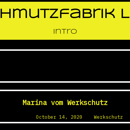
hmutzfabrik L
Intro
Author:
Werkschutz
Marina vom Werkschutz
Posted on
October 14, 2020
by
Werkschutz