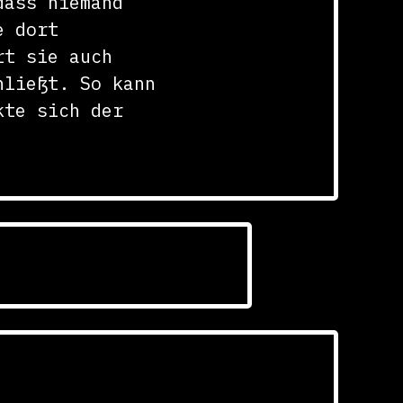
dass niemand
e dort
rt sie auch
hließt. So kann
kte sich der