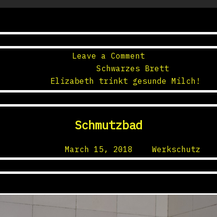
on
Leave a Comment
Gesunde
Posted in
Schwarzes Brett
Milch!
Tagged
Elizabeth trinkt gesunde Milch!
Schmutzbad
Posted on
March 15, 2018
by
Werkschutz