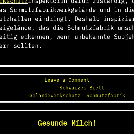
rkschutz
inspektorin dafür zuständig, 
as Schmutzfabrikwerkgelände und in di
utzhallen eindringt. Deshalb inspizie
eigelände, das die Schmutzfabrik umsc
eitig erkennen, wenn unbekannte Subje
ern sollten.
on
Leave a Comment
Marina
Posted in
Schwarzes Brett
vom
Tagged
Geländewerkschutz
,
Schmutzfabrik
Werkschutz
Gesunde Milch!