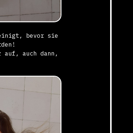
einigt, bevor sie
rden!
z auf, auch dann,