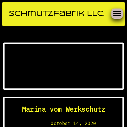
Schmutzfabrik LLC.
Skip
to
Tag:
content
Schmutzfabrik
Marina vom Werkschutz
Posted on
October 14, 2020
by