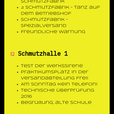
Schmutzfabrik
♫ Schmutzfabrik – Tanz auf
dem Betriebshof
Schmutzfabrik –
Spezialversand
Freundliche Warnung
Schmutzhalle 1
Test der Werkssirene
Praktikumsplatz in der
Versandabteilung frei!
Am Sonntag kein Telefon!
Technische Überprüfung
2016
Begrüßung, alte Schule