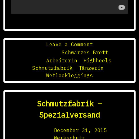
on
Leave a Comment
♫
Posted in
Schwarzes Brett
Schmutzfabrik
Tagged
Arbeiterin
,
Highheels
,
–
Schmutzfabrik
,
Tänzerin
,
Tanz
Wetlookleggings
auf
dem
Betriebshof
Schmutzfabrik –
Spezialversand
Posted on
December 31, 2015
by
Werkschutz