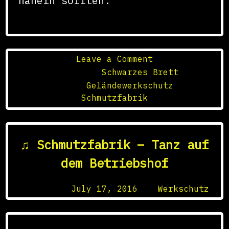
nähern sollten.
on
Leave a Comment
Marina
Posted in
Schwarzes Brett
vom
Tagged
Geländewerkschutz
,
Werkschutz
Schmutzfabrik
♫ Schmutzfabrik – Tanz auf
dem Betriebshof
Posted on
July 17, 2016
by
Werkschutz