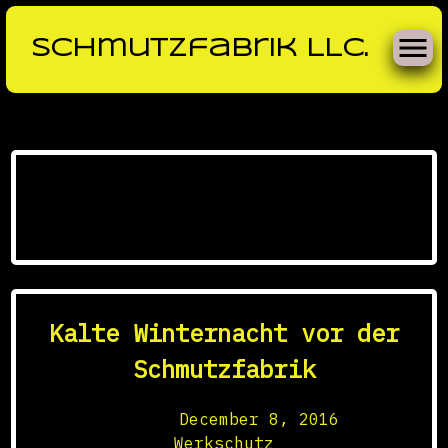
Schmutzfabrik LLC.
Skip
to
Tag:
Highheels
content
Kalte Winternacht vor der
Schmutzfabrik
Posted on
December 8, 2016
by
Werkschutz