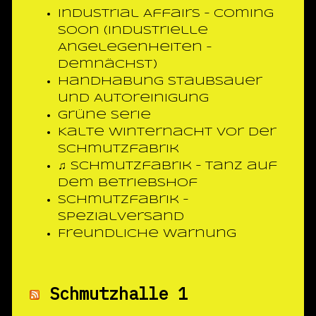
Industrial Affairs – coming
soon (Industrielle
Angelegenheiten –
demnächst)
Handhabung Staubsauer
und Autoreinigung
Grüne Serie
Kalte Winternacht vor der
Schmutzfabrik
♫ Schmutzfabrik – Tanz auf
dem Betriebshof
Schmutzfabrik –
Spezialversand
Freundliche Warnung
Schmutzhalle 1