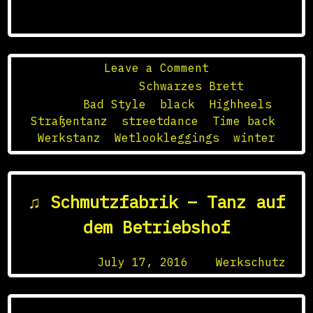
on
Leave a Comment
Kalte
Posted in
Schwarzes Brett
Winternacht
Tagged
Bad Style
,
black
,
Highheels
,
vor
Straßentanz
,
streetdance
,
Time back
,
der
Werkstanz
,
Wetlookleggings
,
winter
Schmutzfabrik
♫ Schmutzfabrik – Tanz auf
dem Betriebshof
Posted on
July 17, 2016
by
Werkschutz