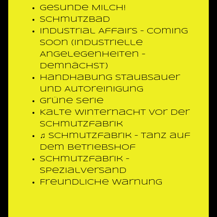
Gesunde Milch!
Schmutzbad
Industrial Affairs – coming
soon (Industrielle
Angelegenheiten –
demnächst)
Handhabung Staubsauer
und Autoreinigung
Grüne Serie
Kalte Winternacht vor der
Schmutzfabrik
♫ Schmutzfabrik – Tanz auf
dem Betriebshof
Schmutzfabrik –
Spezialversand
Freundliche Warnung